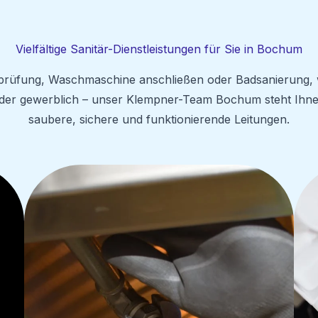
Vielfältige Sanitär-Dienstleistungen für Sie in Bochum
rüfung, Waschmaschine anschließen oder Badsanierung, wir
oder gewerblich – unser Klempner-Team Bochum steht Ihne
saubere, sichere und funktionierende Leitungen.