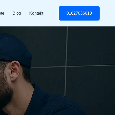
te
Blog
Kontakt
01627036610