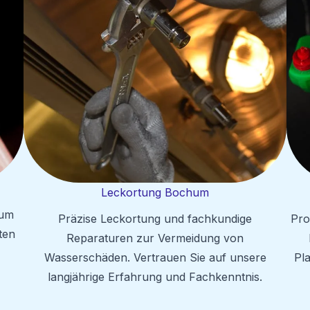
Leckortung Bochum
 um
Präzise Leckortung und fachkundige
Pro
ten
Reparaturen zur Vermeidung von
Wasserschäden. Vertrauen Sie auf unsere
Pl
langjährige Erfahrung und Fachkenntnis.