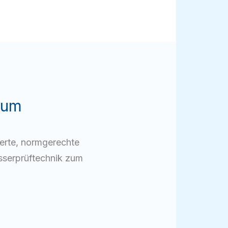
hum
ierte, normgerechte
serprüftechnik zum