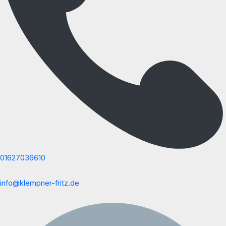
01627036610
info@klempner-fritz.de