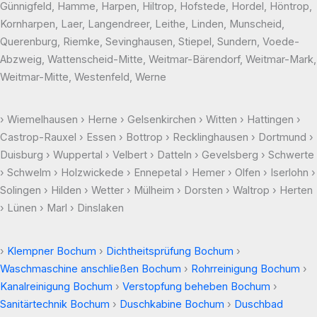
Günnigfeld, Hamme, Harpen, Hiltrop, Hofstede, Hordel, Höntrop,
Kornharpen, Laer, Langendreer, Leithe, Linden, Munscheid,
Querenburg, Riemke, Sevinghausen, Stiepel, Sundern, Voede-
Abzweig, Wattenscheid-Mitte, Weitmar-Bärendorf, Weitmar-Mark,
Weitmar-Mitte, Westenfeld, Werne
› Wiemelhausen › Herne › Gelsenkirchen › Witten › Hattingen ›
Castrop-Rauxel › Essen › Bottrop › Recklinghausen › Dortmund ›
Duisburg › Wuppertal › Velbert › Datteln › Gevelsberg › Schwerte
› Schwelm › Holzwickede › Ennepetal › Hemer › Olfen › Iserlohn ›
Solingen › Hilden › Wetter › Mülheim › Dorsten › Waltrop › Herten
› Lünen › Marl › Dinslaken
›
Klempner Bochum
›
Dichtheitsprüfung Bochum
›
Waschmaschine anschließen Bochum
›
Rohrreinigung Bochum
›
Kanalreinigung Bochum
›
Verstopfung beheben Bochum
›
Sanitärtechnik Bochum
›
Duschkabine Bochum
›
Duschbad