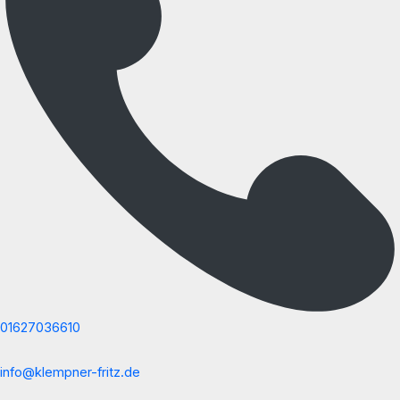
01627036610
info@klempner-fritz.de