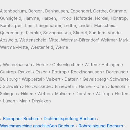
Altenbochum, Bergen, Dahlhausen, Eppendorf, Gerthe, Grumme,
Günnigfeld, Hamme, Harpen, Hiltrop, Hofstede, Hordel, Höntrop,
Kornharpen, Laer, Langendreer, Leithe, Linden, Munscheid,
Querenburg, Riemke, Sevinghausen, Stiepel, Sundern, Voede-
Abzweig, Wattenscheid-Mitte, Weitmar-Bärendorf, Weitmar-Mark,
Weitmar-Mitte, Westenfeld, Werne
› Wiemelhausen › Herne › Gelsenkirchen › Witten › Hattingen ›
Castrop-Rauxel › Essen › Bottrop › Recklinghausen › Dortmund ›
Duisburg › Wuppertal › Velbert › Datteln › Gevelsberg › Schwerte
› Schwelm › Holzwickede › Ennepetal › Hemer › Olfen › Iserlohn ›
Solingen › Hilden › Wetter › Mülheim › Dorsten › Waltrop › Herten
› Lünen › Marl › Dinslaken
›
Klempner Bochum
›
Dichtheitsprüfung Bochum
›
Waschmaschine anschließen Bochum
›
Rohrreinigung Bochum
›